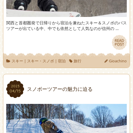
関西と首都圏発で日帰りから宿泊を兼ねたスキー＆スノボのバス
ツアーが出ている中、中でも依然として人気なのが信州の …
READ
READ
POST
POST
スキー
|
スキー・スノボ
|
宿泊
旅行
Gioachino
2023
2023
スノボーツアーの魅力に迫る
04/15
04/15