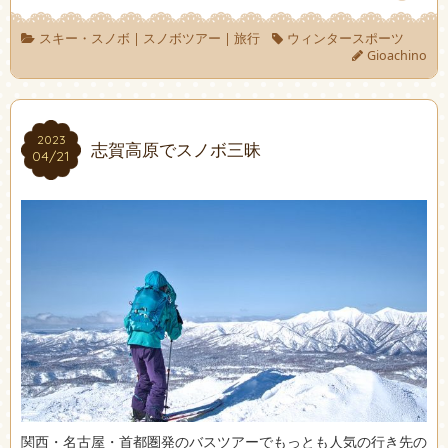
スキー・スノボ
|
スノボツアー
|
旅行
ウィンタースポーツ
Gioachino
2023
2023
志賀高原でスノボ三昧
04/21
04/21
関西・名古屋・首都圏発のバスツアーでもっとも人気の行き先の