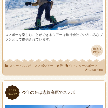
スノボーを楽しむことができるツアーは旅行会社でいろいろなプ
ランとして提供されています。
READ
READ
POST
POST
スキー・スノボ
|
スノボツアー
|
旅行
ウィンタースポーツ
Gioachino
2023
2023
今年の冬は志賀高原でスノボ
04/12
04/12