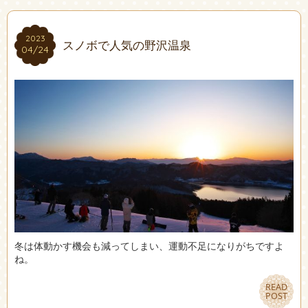
2023
2023
スノボで人気の野沢温泉
04/24
04/24
冬は体動かす機会も減ってしまい、運動不足になりがちですよ
ね。
READ
READ
POST
POST