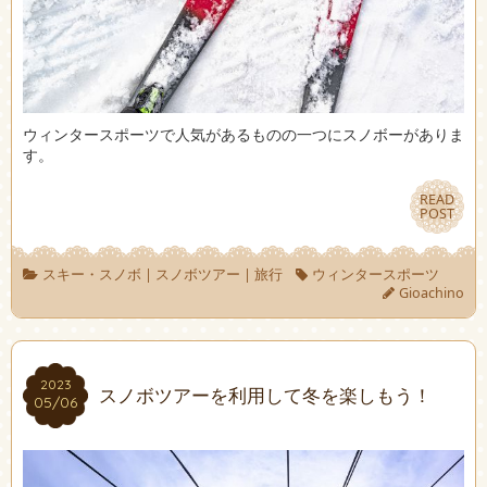
ウィンタースポーツで人気があるものの一つにスノボーがありま
す。
READ
READ
POST
POST
スキー・スノボ
|
スノボツアー
|
旅行
ウィンタースポーツ
Gioachino
2023
2023
スノボツアーを利用して冬を楽しもう！
05/06
05/06