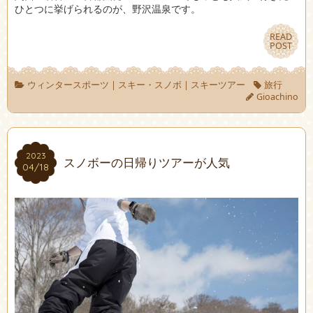
ひとつに挙げられるのが、野沢温泉です。
READ
READ
POST
POST
ウィンタースポーツ
|
スキー・スノボ
|
スキーツアー
旅行
Gioachino
2023
2023
スノボーの日帰りツアーが人気
04/18
04/18