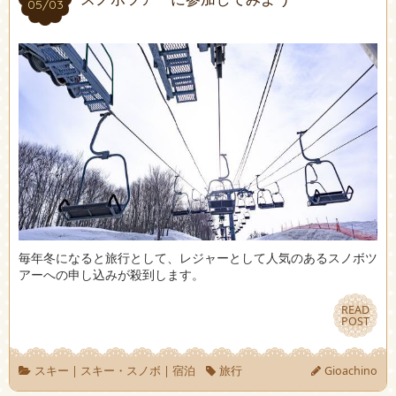
05/03
05/03
毎年冬になると旅行として、レジャーとして人気のあるスノボツ
アーへの申し込みが殺到します。
READ
READ
POST
POST
スキー
|
スキー・スノボ
|
宿泊
旅行
Gioachino