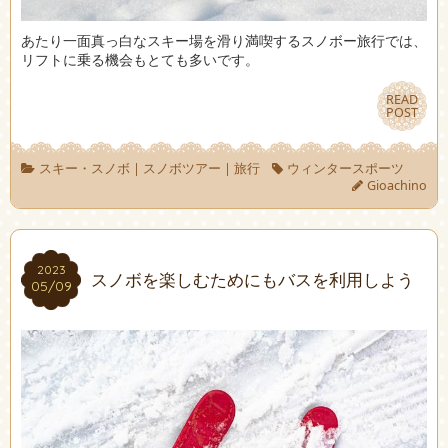
あたり一面真っ白なスキー場を滑り満喫するスノボー旅行では、
リフトに乗る機会もとても多いです。
READ
READ
POST
POST
スキー・スノボ
|
スノボツアー
|
旅行
ウィンタースポーツ
Gioachino
2023
2023
スノボを楽しむためにもバスを利用しよう
05/09
05/09