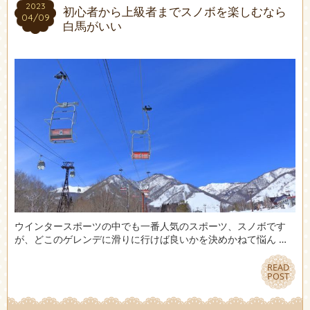
2023
2023
初心者から上級者までスノボを楽しむなら
04/09
04/09
白馬がいい
ウインタースポーツの中でも一番人気のスポーツ、スノボです
が、どこのゲレンデに滑りに行けば良いかを決めかねて悩ん …
READ
READ
POST
POST