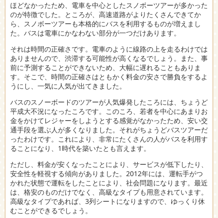
ほどなかったため、電車を中心としたスノボーツアーが多かった
のが特徴でした。ところが、高速道路がよりたくさんできてか
ら、スノボーツアーも本格的にバスを利用するものが増えまし
た。バスは電車にかなわない部分が一つだけあります。
それは時間の正確さです。電車のように線路の上を走るわけでは
ありませんので、渋滞する可能性が高くなるでしょう。また、事
前に予測することができないため、大幅に遅れることもありま
す。そこで、時間の正確さはともかく料金の安さで勝負をするよ
うにし、一気に人気が出てきました。
バスのスノーボードのツアーが人気爆発したころには、ちょうど
平成大不況になったころです。このころ、若者を中心にあまりお
金をかけてレジャーをしようとする感覚がなかったため、安い交
通手段を選ぶ人が多くなりました。それがちょうどバスツアーだ
ったわけです。これにより、非常にたくさんの人がバスを利用す
ることになり、1時代を築いたとも言えます。
ただし、料金が安くなったことにより、サービスが低下したり、
安全性を軽視する傾向がありました。2012年には、運転手がつ
かれた状態で運転をしたことにより、社会問題になります。最近
は、格安のものだけでなく、高級なタイプも用意されています。
高級なタイプであれば、3列シートになりますので、ゆっくり休
むことができるでしょう。