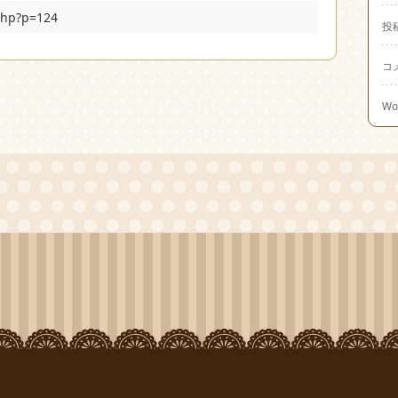
php?p=124
投
コ
Wo