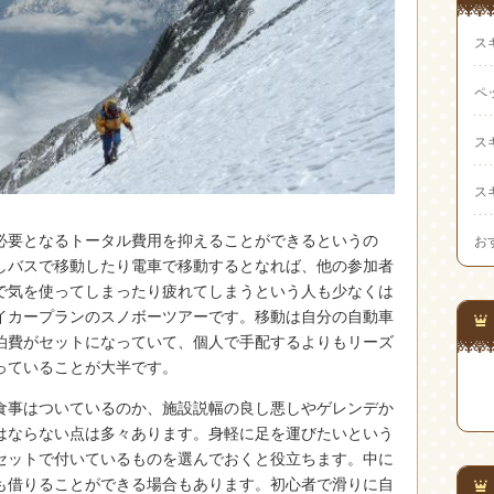
ス
ペ
ス
ス
必要となるトータル費用を抑えることができるというの
お
しバスで移動したり電車で移動するとなれば、他の参加者
で気を使ってしまったり疲れてしまうという人も少なくは
イカープランのスノボーツアーです。移動は自分の自動車
泊費がセットになっていて、個人で手配するよりもリーズ
っていることが大半です。
食事はついているのか、施設説幅の良し悪しやゲレンデか
はならない点は多々あります。身軽に足を運びたいという
セットで付いているものを選んでおくと役立ちます。中に
も借りることができる場合もあります。初心者で滑りに自