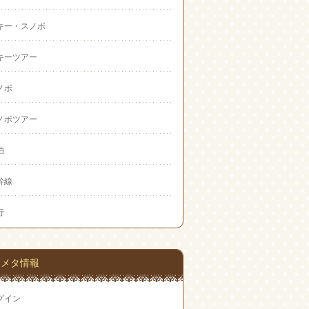
キー・スノボ
キーツアー
ノボ
ノボツアー
泊
幹線
行
メタ情報
グイン